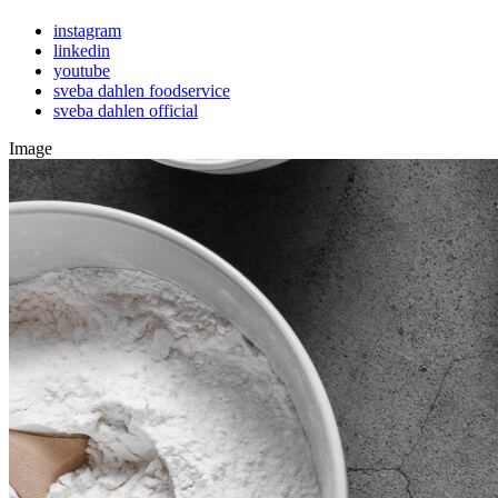
instagram
linkedin
youtube
sveba dahlen foodservice
sveba dahlen official
Image