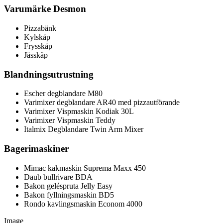
Varumärke Desmon
Pizzabänk
Kylskåp
Frysskåp
Jässkåp
Blandningsutrustning
Escher degblandare M80
Varimixer degblandare AR40 med pizzautförande
Varimixer Vispmaskin Kodiak 30L
Varimixer Vispmaskin Teddy
Italmix Degblandare Twin Arm Mixer
Bagerimaskiner
Mimac kakmaskin Suprema Maxx 450
Daub bullrivare BDA
Bakon geléspruta Jelly Easy
Bakon fyllningsmaskin BD5
Rondo kavlingsmaskin Econom 4000
Image