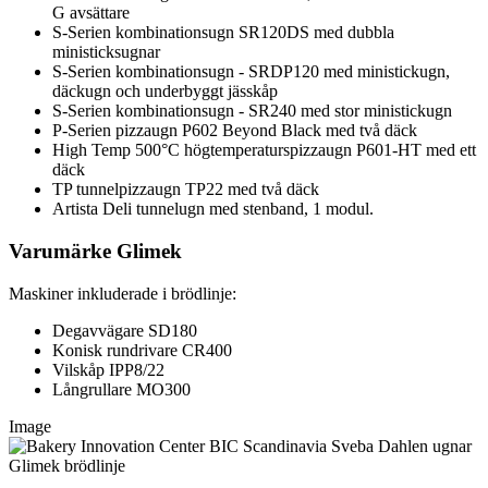
G avsättare
S-Serien kombinationsugn SR120DS med dubbla
ministicksugnar
S-Serien kombinationsugn - SRDP120 med ministickugn,
däckugn och underbyggt jässkåp
S-Serien kombinationsugn - SR240 med stor ministickugn
P-Serien pizzaugn P602 Beyond Black med två däck
High Temp 500°C högtemperaturspizzaugn P601-HT med ett
däck
TP tunnelpizzaugn TP22 med två däck
Artista Deli tunnelugn med stenband, 1 modul.
Varumärke Glimek
Maskiner inkluderade i brödlinje:
Degavvägare SD180
Konisk rundrivare CR400
Vilskåp IPP8/22
Långrullare MO300
Image