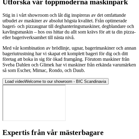
Utforska vår toppmoderna maskinpark
Stig in i vårt showroom och låt dig inspireras av det omfattande
utbudet av maskiner av absolut högsta kvalitet. Från optimerade
bageri- och pizzaugnar till deghanteringsmaskiner, degblandare och
kavlingsmaskin – hos oss hittar du allt som krävs för att ta din pizza-
eller bageriverksamhet till nästa nivå.
Med vår kombination av brödlinje, ugnar, bagerimaskiner och annan
bageriutrustning har vi skapat ett komplett bageri för dig och ditt
företag att boka in sig för ökad framgång. Förutom maskiner från
Sveba Dahlen och Glimek har vi maskiner från erkända varumärken
så som Escher, Mimac, Rondo, och Daub.
Load video
Welcome to our showroom - BIC Scandinavia
Expertis från vår mästerbagare