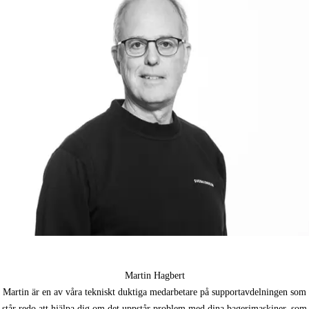
Martin Hagbert
Martin är en av våra tekniskt duktiga medarbetare på supportavdelningen som
står redo att hjälpa dig om det uppstår problem med dina bagerimaskiner, som