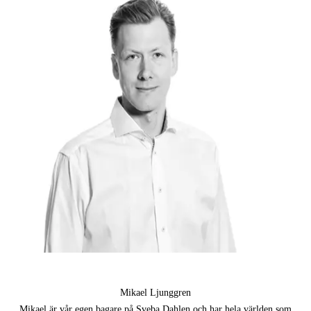
Mikael Ljunggren
Mikael är vår egen bagare på Sveba Dahlen och har hela världen som