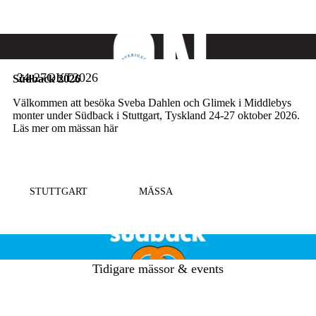
24-27
OKT
2026
Südback 2026
Välkommen att besöka Sveba Dahlen och Glimek i Middlebys
monter under Südback i Stuttgart, Tyskland 24-27 oktober 2026.
Läs mer om mässan här
Läs mer
STUTTGART
MÄSSA
Tidigare mässor & events