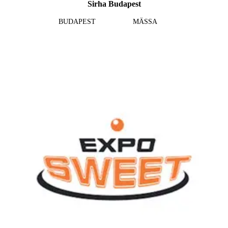
Sirha Budapest
BUDAPEST
MÄSSA
Läs mer