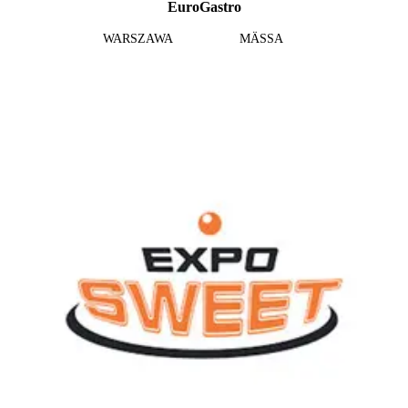
EuroGastro
WARSZAWA
MÄSSA
Läs mer