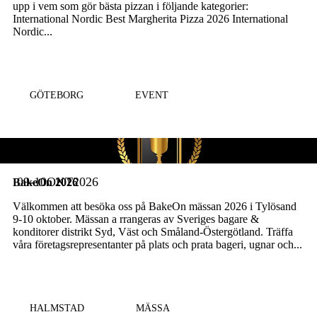
upp i vem som gör bästa pizzan i följande kategorier:
International Nordic Best Margherita Pizza 2026 International
Nordic...
Läs mer
GÖTEBORG
EVENT
09-10
OKT
2026
BakeOn 2026
Välkommen att besöka oss på BakeOn mässan 2026 i Tylösand
9-10 oktober. Mässan a rrangeras av Sveriges bagare &
konditorer distrikt Syd, Väst och Småland-Östergötland. Träffa
våra företagsrepresentanter på plats och prata bageri, ugnar och...
Läs mer
HALMSTAD
MÄSSA