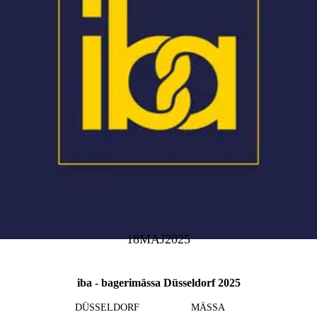
18
MAJ
2025
iba - bagerimässa Düsseldorf 2025
DÜSSELDORF
MÄSSA