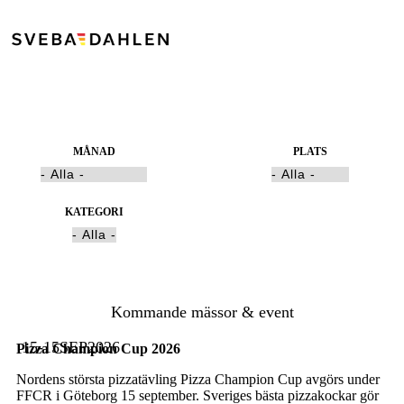
MÅNAD
PLATS
KATEGORI
Kommande mässor & event
15-15
SEP
2026
Pizza Champion Cup 2026
Nordens största pizzatävling Pizza Champion Cup avgörs under
FFCR i Göteborg 15 september. Sveriges bästa pizzakockar gör