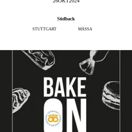
26
OKT
2024
Südback
STUTTGART
MÄSSA
Läs mer