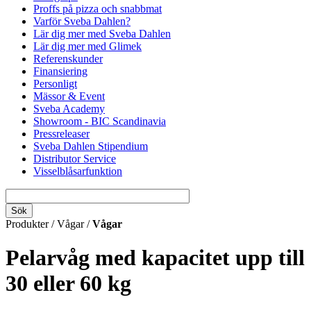
Proffs på pizza och snabbmat
Varför Sveba Dahlen?
Lär dig mer med Sveba Dahlen
Lär dig mer med Glimek
Referenskunder
Finansiering
Personligt
Mässor & Event
Sveba Academy
Showroom - BIC Scandinavia
Pressreleaser
Sveba Dahlen Stipendium
Distributor Service
Visselblåsarfunktion
Produkter / Vågar /
Vågar
Pelarvåg med kapacitet upp till
30 eller 60 kg