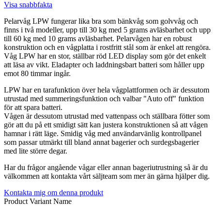
Visa snabbfakta
Pelarvåg LPW fungerar lika bra som bänkvåg som golvvåg och
finns i två modeller, upp till 30 kg med 5 grams avläsbarhet och upp
till 60 kg med 10 grams avläsbarhet. Pelarvågen har en robust
konstruktion och en vågplatta i rostfritt stål som är enkel att rengöra.
Våg LPW har en stor, ställbar röd LED display som gör det enkelt
att läsa av vikt. Eladapter och laddningsbart batteri som håller upp
emot 80 timmar ingår.
LPW har en tarafunktion över hela vågplattformen och är dessutom
utrustad med summeringsfunktion och valbar "Auto off" funktion
för att spara batteri.
Vågen är dessutom utrustad med vattenpass och ställbara fötter som
gör att du på ett smidigt sätt kan justera konstruktionen så att vågen
hamnar i rätt läge. Smidig våg med användarvänlig kontrollpanel
som passar utmärkt till bland annat bagerier och surdegsbagerier
med lite större degar.
Har du frågor angående vågar eller annan bageriutrustning så är du
välkommen att kontakta vårt säljteam som mer än gärna hjälper dig.
Kontakta mig om denna produkt
Product Variant Name