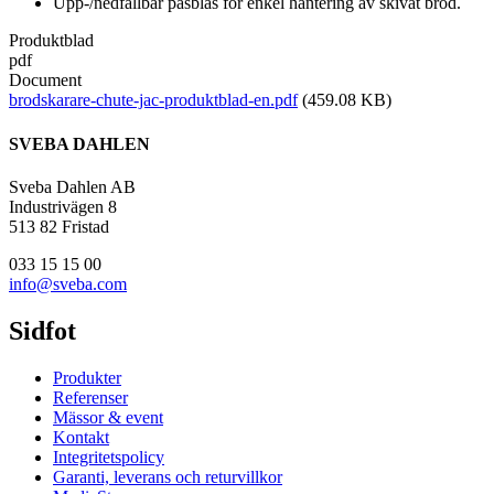
Upp-/nedfällbar påsblås för enkel hantering av skivat bröd.
Produktblad
pdf
Document
brodskarare-chute-jac-produktblad-en.pdf
(459.08 KB)
SVEBA DAHLEN
Sveba Dahlen AB
Industrivägen 8
513 82 Fristad
033 15 15 00
info@sveba.com
Sidfot
Produkter
Referenser
Mässor & event
Kontakt
Integritetspolicy
Garanti, leverans och returvillkor