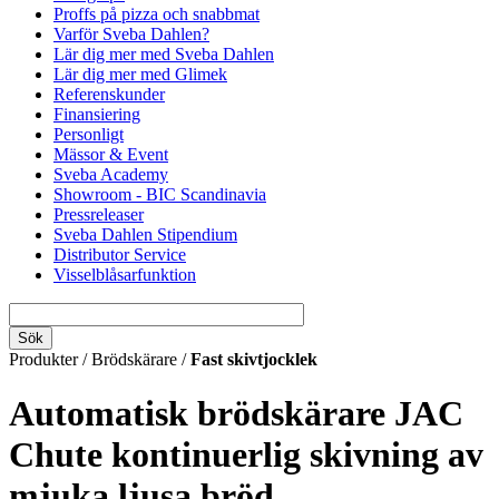
Proffs på pizza och snabbmat
Varför Sveba Dahlen?
Lär dig mer med Sveba Dahlen
Lär dig mer med Glimek
Referenskunder
Finansiering
Personligt
Mässor & Event
Sveba Academy
Showroom - BIC Scandinavia
Pressreleaser
Sveba Dahlen Stipendium
Distributor Service
Visselblåsarfunktion
Produkter / Brödskärare /
Fast skivtjocklek
Automatisk brödskärare JAC
Chute kontinuerlig skivning av
mjuka ljusa bröd