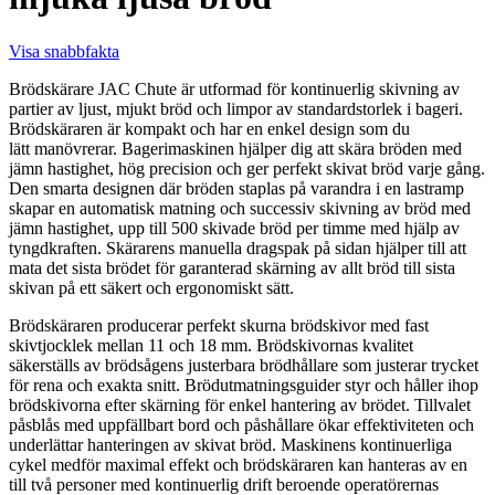
Visa snabbfakta
Brödskärare JAC Chute är utformad för kontinuerlig skivning av
partier av ljust, mjukt bröd och limpor av standardstorlek i bageri.
Brödskäraren är kompakt och har en enkel design som du
lätt manövrerar. Bagerimaskinen hjälper dig att skära bröden med
jämn hastighet, hög precision och ger perfekt skivat bröd varje gång.
Den smarta designen där bröden staplas på varandra i en lastramp
skapar en automatisk matning och successiv skivning av bröd med
jämn hastighet, upp till 500 skivade bröd per timme med hjälp av
tyngdkraften. Skärarens manuella dragspak på sidan hjälper till att
mata det sista brödet för garanterad skärning av allt bröd till sista
skivan på ett säkert och ergonomiskt sätt.
Brödskäraren producerar perfekt skurna brödskivor med fast
skivtjocklek mellan 11 och 18 mm. Brödskivornas kvalitet
säkerställs av brödsågens justerbara brödhållare som justerar trycket
för rena och exakta snitt. Brödutmatningsguider styr och håller ihop
brödskivorna efter skärning för enkel hantering av brödet. Tillvalet
påsblås med uppfällbart bord och påshållare ökar effektiviteten och
underlättar hanteringen av skivat bröd. Maskinens kontinuerliga
cykel medför maximal effekt och brödskäraren kan hanteras av en
till två personer med kontinuerlig drift beroende operatörernas