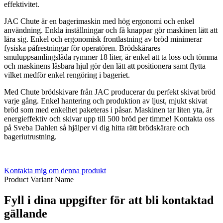
effektivitet.
JAC Chute är en bagerimaskin med hög ergonomi och enkel
användning. Enkla inställningar och få knappar gör maskinen lätt att
lära sig. Enkel och ergonomisk frontlastning av bröd minimerar
fysiska påfrestningar för operatören. Brödskärares
smuluppsamlingslåda rymmer 18 liter, är enkel att ta loss och tömma
och maskinens låsbara hjul gör den lätt att positionera samt flytta
vilket medför enkel rengöring i bageriet.
Med Chute brödskivare från JAC producerar du perfekt skivat bröd
varje gång. Enkel hantering och produktion av ljust, mjukt skivat
bröd som med enkelhet paketeras i påsar. Maskinen tar liten yta, är
energieffektiv och skivar upp till 500 bröd per timme! Kontakta oss
på Sveba Dahlen så hjälper vi dig hitta rätt brödskärare och
bageriutrustning.
Kontakta mig om denna produkt
Product Variant Name
Fyll i dina uppgifter för att bli kontaktad
gällande