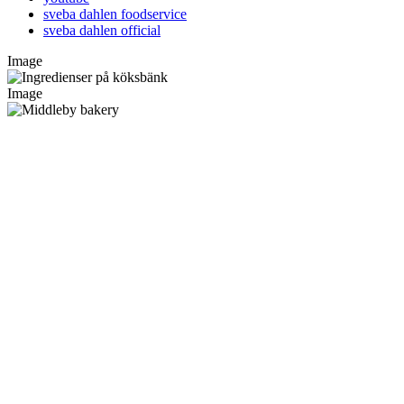
sveba dahlen foodservice
sveba dahlen official
Image
Image