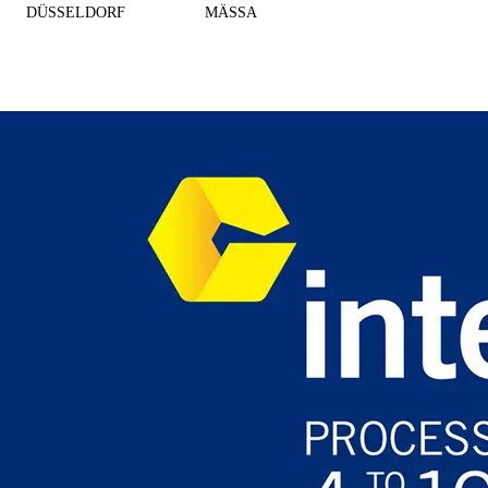
DÜSSELDORF
MÄSSA