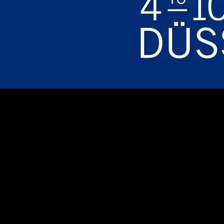
SVEBA DAHLEN
Sveba Dahlen AB
Industrivägen 8
513 82 Fristad
033 15 15 00