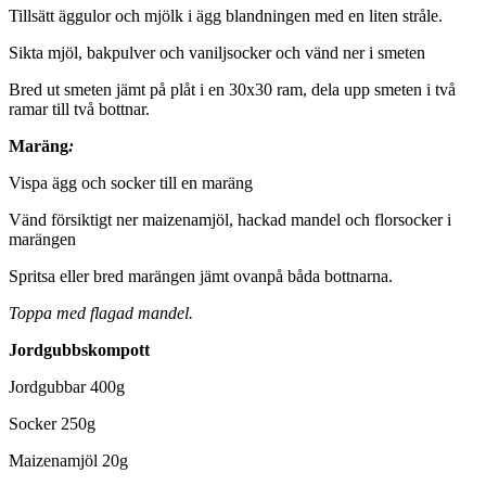
Tillsätt äggulor och mjölk i ägg blandningen med en liten stråle.
Sikta mjöl, bakpulver och vaniljsocker och vänd ner i smeten
Bred ut smeten jämt på plåt i en 30x30 ram, dela upp smeten i två
ramar till två bottnar.
Maräng
:
Vispa ägg och socker till en maräng
Vänd försiktigt ner maizenamjöl, hackad mandel och florsocker i
marängen
Spritsa eller bred marängen jämt ovanpå båda bottnarna.
Toppa med flagad mandel.
Jordgubbskompott
Jordgubbar 400g
Socker 250g
Maizenamjöl 20g