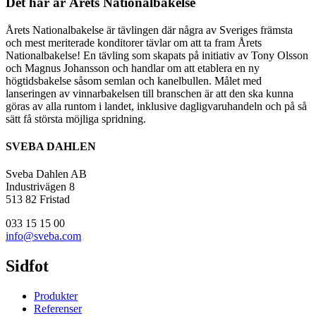
Det här är Årets Nationalbakelse
Årets Nationalbakelse är tävlingen där några av Sveriges främsta
och mest meriterade konditorer tävlar om att ta fram Årets
Nationalbakelse! En tävling som skapats på initiativ av Tony Olsson
och Magnus Johansson och handlar om att etablera en ny
högtidsbakelse såsom semlan och kanelbullen. Målet med
lanseringen av vinnarbakelsen till branschen är att den ska kunna
göras av alla runtom i landet, inklusive dagligvaruhandeln och på så
sätt få största möjliga spridning.
SVEBA DAHLEN
Sveba Dahlen AB
Industrivägen 8
513 82 Fristad
033 15 15 00
info@sveba.com
Sidfot
Produkter
Referenser