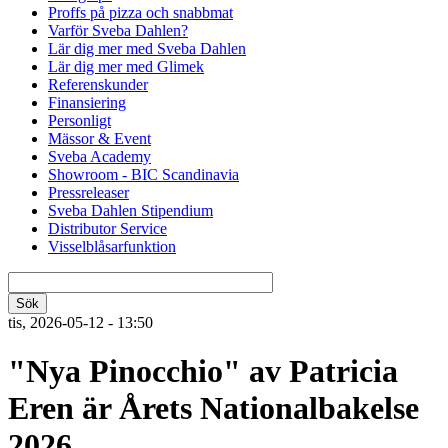
Proffs på pizza och snabbmat
Varför Sveba Dahlen?
Lär dig mer med Sveba Dahlen
Lär dig mer med Glimek
Referenskunder
Finansiering
Personligt
Mässor & Event
Sveba Academy
Showroom - BIC Scandinavia
Pressreleaser
Sveba Dahlen Stipendium
Distributor Service
Visselblåsarfunktion
tis, 2026-05-12 - 13:50
"Nya Pinocchio" av Patricia
Eren är Årets Nationalbakelse
2026