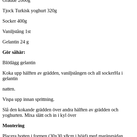
Grädde 2000g
Tjock Turkisk yoghurt 320g
Socker 400g
Vaniljstång 1st
Gelantin 24 g
Gör såhär:
Blötlägg gelantin
Koka upp hälften av grädden, vaniljstången och all sockerHa i
gelantin
natten.
Vispa upp innan sprittning.
Slå den kokande grädden över andra hälften av grädden och
yoghurten. Mixa slätt och in i kyl över
Montering
Placera botten i formen (30x30 x8cm i höjd) med marängsidan