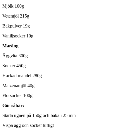
Mjölk 100g
Vetemjöl 215g
Bakpulver 19g
Vaniljsocker 10g
Maräng
Äggvita 300g
Socker 450g
Hackad mandel 280g
Maizenamjöl 40g
Florsocker 100g
Gör såhär:
Starta ugnen på 150g och baka i 25 min
Vispa ägg och socker luftigt