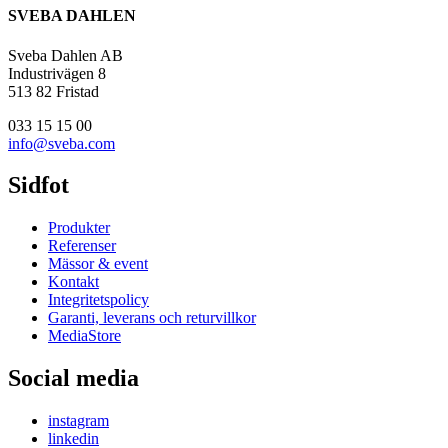
SVEBA DAHLEN
Sveba Dahlen AB
Industrivägen 8
513 82 Fristad
033 15 15 00
info@sveba.com
Sidfot
Produkter
Referenser
Mässor & event
Kontakt
Integritetspolicy
Garanti, leverans och returvillkor
MediaStore
Social media
instagram
linkedin