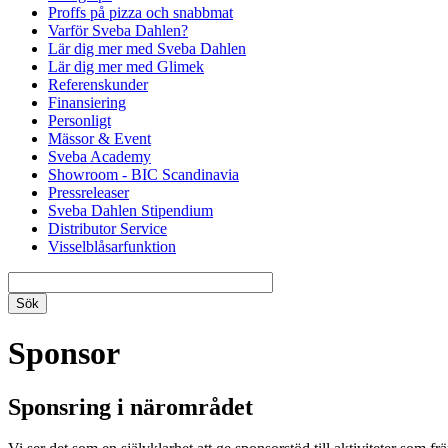
Proffs på pizza och snabbmat
Varför Sveba Dahlen?
Lär dig mer med Sveba Dahlen
Lär dig mer med Glimek
Referenskunder
Finansiering
Personligt
Mässor & Event
Sveba Academy
Showroom - BIC Scandinavia
Pressreleaser
Sveba Dahlen Stipendium
Distributor Service
Visselblåsarfunktion
Sponsor
Sponsring i närområdet