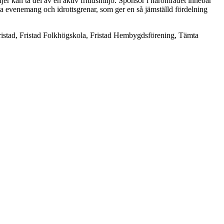
ljer kan ta del av en aktiv fritidsmiljö. Sponsor i närområdet innebär
 evenemang och idrottsgrenar, som ger en så jämställd fördelning
Fristad, Fristad Folkhögskola, Fristad Hembygdsförening, Tämta