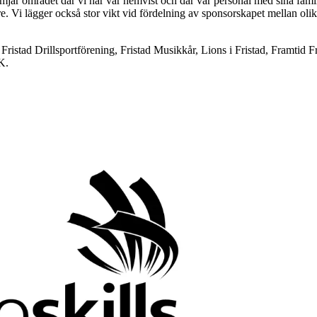
främjar området där vi har vår hemvist och där vår personal med sina fami
i lägger också stor vikt vid fördelning av sponsorskapet mellan olika
,
Fristad Drillsportförening,
Fristad Musikkår, Lions i Fristad, Framtid 
K.