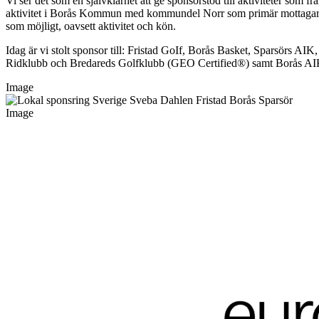
Vi ser det som en självklarhet att ge sponsorstöd till aktiviteter som 
aktivitet i Borås Kommun med kommundel Norr som primär mottagare. V
som möjligt, oavsett aktivitet och kön.
Idag är vi stolt sponsor till: Fristad GoIf, Borås Basket, Sparsörs AIK
Ridklubb och Bredareds Golfklubb
(GEO Certified®)
samt Borås AI
Image
Image