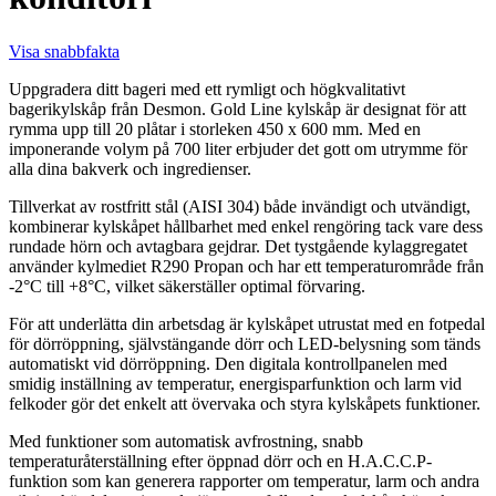
Visa snabbfakta
Uppgradera ditt bageri med ett rymligt och högkvalitativt
bagerikylskåp från Desmon. Gold Line kylskåp är designat för att
rymma upp till 20 plåtar i storleken 450 x 600 mm. Med en
imponerande volym på 700 liter erbjuder det gott om utrymme för
alla dina bakverk och ingredienser.
Tillverkat av rostfritt stål (AISI 304) både invändigt och utvändigt,
kombinerar kylskåpet hållbarhet med enkel rengöring tack vare dess
rundade hörn och avtagbara gejdrar. Det tystgående kylaggregatet
använder kylmediet R290 Propan och har ett temperaturområde från
-2°C till +8°C, vilket säkerställer optimal förvaring.
För att underlätta din arbetsdag är kylskåpet utrustat med en fotpedal
för dörröppning, självstängande dörr och LED-belysning som tänds
automatiskt vid dörröppning. Den digitala kontrollpanelen med
smidig inställning av temperatur, energisparfunktion och larm vid
felkoder gör det enkelt att övervaka och styra kylskåpets funktioner.
Med funktioner som automatisk avfrostning, snabb
temperaturåterställning efter öppnad dörr och en H.A.C.C.P-
funktion som kan generera rapporter om temperatur, larm och andra