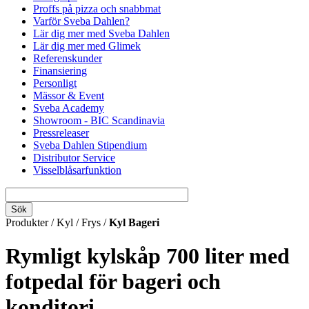
Proffs på pizza och snabbmat
Varför Sveba Dahlen?
Lär dig mer med Sveba Dahlen
Lär dig mer med Glimek
Referenskunder
Finansiering
Personligt
Mässor & Event
Sveba Academy
Showroom - BIC Scandinavia
Pressreleaser
Sveba Dahlen Stipendium
Distributor Service
Visselblåsarfunktion
Produkter / Kyl / Frys /
Kyl Bageri
Rymligt kylskåp 700 liter med
fotpedal för bageri och
konditori