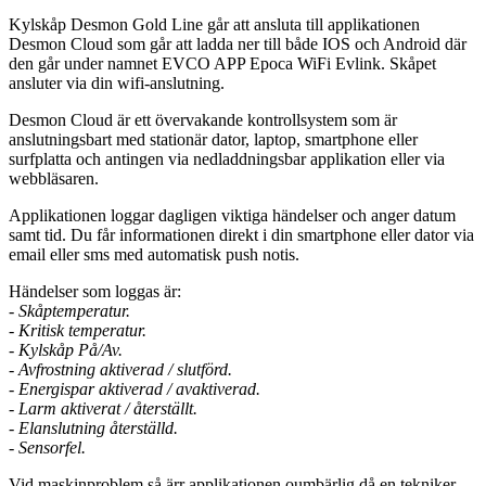
Kylskåp Desmon Gold Line går att ansluta till applikationen
Desmon Cloud som går att ladda ner till både IOS och Android där
den går under namnet EVCO APP Epoca WiFi Evlink. Skåpet
ansluter via din wifi-anslutning.
Desmon Cloud är ett övervakande kontrollsystem som är
anslutningsbart med stationär dator, laptop, smartphone eller
surfplatta och antingen via nedladdningsbar applikation eller via
webbläsaren.
Applikationen loggar dagligen viktiga händelser och anger datum
samt tid. Du får informationen direkt i din smartphone eller dator via
email eller sms med automatisk push notis.
Händelser som loggas är:
- Skåptemperatur.
- Kritisk temperatur.
- Kylskåp På/Av.
- Avfrostning aktiverad / slutförd.
- Energispar aktiverad / avaktiverad.
- Larm aktiverat / återställt.
- Elanslutning återställd.
- Sensorfel.
Vid maskinproblem så ärr applikationen oumbärlig då en tekniker