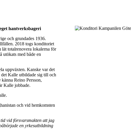
eget hantverksbageri
rige och grundades 1936.
lfällen. 2018 togs konditoriet
lät totalrenovera lokalerna för
 då utökats med både en
hela uppväxten. Kanske var det
det Kalle utbildade sig till och
de känna Reino Persson,
är Kalle jobbade.
alle.
Afghanistan och vid hemkomsten
 tid vid försvarsmakten att jag
g påbörjade en yrkesutbildning