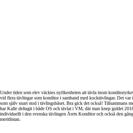
Under tiden som elev väcktes nyfikenheten att tävla inom konditoryrket.
vid flera tävlingar som konditor i samband med kocktävlingar. Det var 
som själv snart stod i tävlingsbåset. Bra gick det också! Tillsammans 
har Kalle deltagit i både OS och tävlat i VM, där man knep guldet 201
individuellt i den svenska tävlingen Årets Konditor och också den gån
meritlistan.