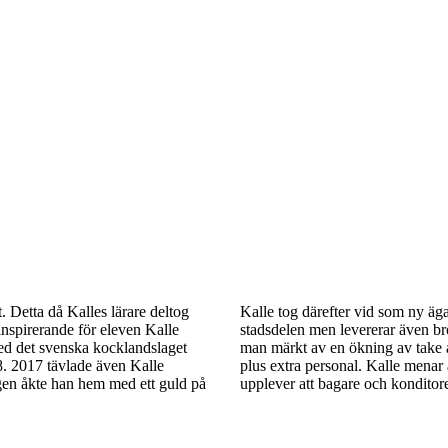
 Detta då Kalles lärare deltog
Kalle tog därefter vid som ny äg
inspirerande för eleven Kalle
stadsdelen men levererar även brö
med det svenska kocklandslaget
man märkt av en ökning av take a
8. 2017 tävlade även Kalle
plus extra personal. Kalle menar a
gen åkte han hem med ett guld på
upplever att bagare och konditor