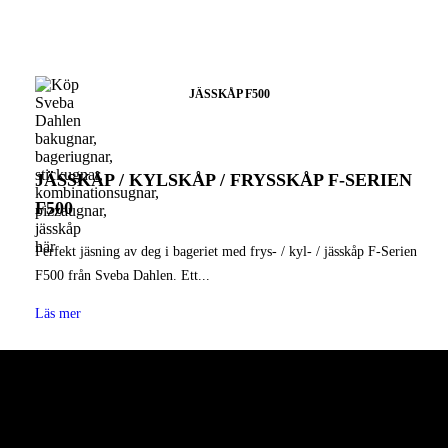
C150 ELEKTRISK STICKUGN
DÄCKUGN D3
JÄSSKÅP F500
JÄSSKÅP / KYLSKÅP / FRYSSKÅP F-SERIEN
F500
Perfekt jäsning av deg i bageriet med frys- / kyl- / jässkåp F-Serien
F500 från Sveba Dahlen. Ett...
Läs mer