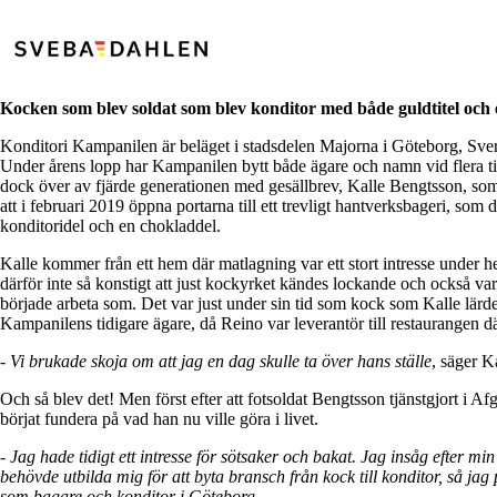
Kocken som blev soldat som blev konditor med både guldtitel och 
Konditori Kampanilen är beläget i stadsdelen Majorna i Göteborg, Sve
Under årens lopp har Kampanilen bytt både ägare och namn vid flera til
dock över av fjärde generationen med gesällbrev, Kalle Bengtsson, som 
att i februari 2019 öppna portarna till ett trevligt hantverksbageri, som
konditoridel och en chokladdel.
Kalle kommer från ett hem där matlagning var ett stort intresse under 
därför inte så konstigt att just kockyrket kändes lockande och också var 
började arbeta som. Det var just under sin tid som kock som Kalle lär
Kampanilens tidigare ägare, då Reino var leverantör till restaurangen d
- Vi brukade skoja om att jag en dag skulle ta över hans ställe
, säger K
Och så blev det! Men först efter att fotsoldat Bengtsson tjänstgjort i 
börjat fundera på vad han nu ville göra i livet.
- Jag hade tidigt ett intresse för sötsaker och bakat. Jag insåg efter min
behövde utbilda mig för att byta bransch från kock till konditor, så ja
som bagare och konditor i Göteborg.