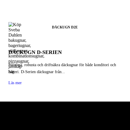
C101 OLJEDRIVEN / C102 GASDRIVEN STICKUGN
DÄCKUGN D2E
DÄCKUGN D-SERIEN
Pålitliga, robusta och driftsäkra däckugnar för både konditori och
bageri. D-Serien däckugnar från...
Läs mer
PRODUKTER
REFERENSER