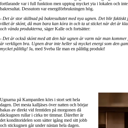
fortfarande var i full funktion men upptog mycket yta i lokalen och inte 
bakresultat. Dessutom var energiförbrukningen hög.
- Det är stor skillnad på bakresultatet med nya ugnen. Det blir faktiskt 
vilket är skönt, då man bara kan köra in och ta ut sticket när det är kla
och vända produkterna,
säger Kalle och fortsätter:
- Det är också skönt med att den här ugnen är varm när man kommer
är verkligen bra. Ugnen drar inte heller så mycket energi som den g
mycket pålitlig!
Ja, med Sveba får man en pålitlig produkt!
Ugnarna på Kampanilen körs i stort sett hela
dagen. Det mesta kalljäses över natten och börjar
bakas av direkt vid femtiden på morgonen då
däckugnen rullar i cirka tre timmar. Därefter är
det konditoridelen som sätter igång med sitt jobb
och stickugnen går under nästan hela dagen.