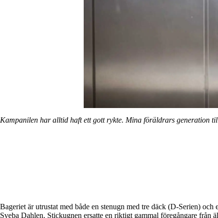
Kampanilen har alltid haft ett gott rykte. Mina föräldrars generation t
Bageriet är utrustat med både en stenugn med tre däck (D-Serien) och e
Sveba Dahlen. Stickugnen ersatte en riktigt gammal föregångare från ä