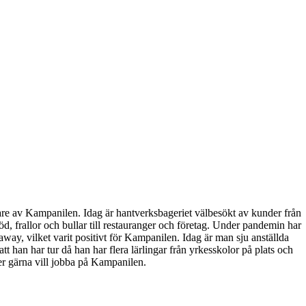
are av Kampanilen. Idag är hantverksbageriet välbesökt av kunder från
d, frallor och bullar till restauranger och företag. Under pandemin har
way, vilket varit positivt för Kampanilen. Idag är man sju anställda
tt han har tur då han har flera lärlingar från yrkesskolor på plats och
er gärna vill jobba på Kampanilen.