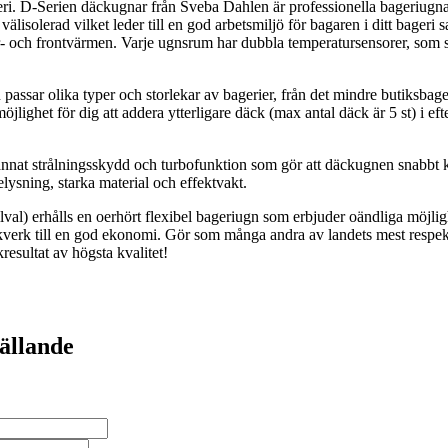
geri. D-Serien däckugnar från Sveba Dahlen är professionella bageriugna
älisolerad vilket leder till en god arbetsmiljö för bagaren i ditt bage
r- och frontvärmen. Varje ugnsrum har dubbla temperatursensorer, som 
assar olika typer och storlekar av bagerier, från det mindre butiksbager
lighet för dig att addera ytterligare däck (max antal däck är 5 st) i e
 annat strålningsskydd och turbofunktion som gör att däckugnen snabb
ysning, starka material och effektvakt.
llval) erhålls en oerhört flexibel bageriugn som erbjuder oändliga möjli
kverk till en god ekonomi. Gör som många andra av landets mest respek
sultat av högsta kvalitet!
gällande