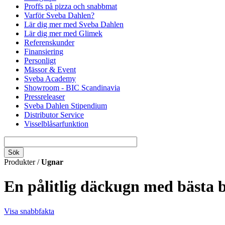
Proffs på pizza och snabbmat
Varför Sveba Dahlen?
Lär dig mer med Sveba Dahlen
Lär dig mer med Glimek
Referenskunder
Finansiering
Personligt
Mässor & Event
Sveba Academy
Showroom - BIC Scandinavia
Pressreleaser
Sveba Dahlen Stipendium
Distributor Service
Visselblåsarfunktion
Produkter /
Ugnar
En pålitlig däckugn med bästa b
Visa snabbfakta