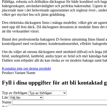
Pålitliga, robusta och driftsäkra däckugnar för både konditori och ba
bakegenskaper, användarvänlighet och perfekta bakresultat. Ugnen är v
placerade inne i det helsvetsade ugnsrummet och reglerar över-, unde
vilket ger mycket bra och jämn gräddning.
Den elektriska däckugnen finns i många modeller, vilket gör att ugnen p
med upp till fem däck. Då däckugnen dessutom är modulär finns det möj
att din verksamhet växer.
Bland den professionella bakugnen D-Seriens utrustning finns bland
kontrollpanel med veckotimer, kondensationsenhet, effektiv halogenbel
Om du väljer att utrusta däckugnen med stenhärd (tillval) och ånga (ti
bröd, surdegsbröd, lantbröd, andra typer av bröd och mer känsliga ba
Dahlen som erbjuder allt du kan önska av en modern bakugn samt bakre
Kontakta mig om denna produkt
Product Variant Name
Fyll i dina uppgifter för att bli kontaktad 
Typ av förfrågan
Län
Namn