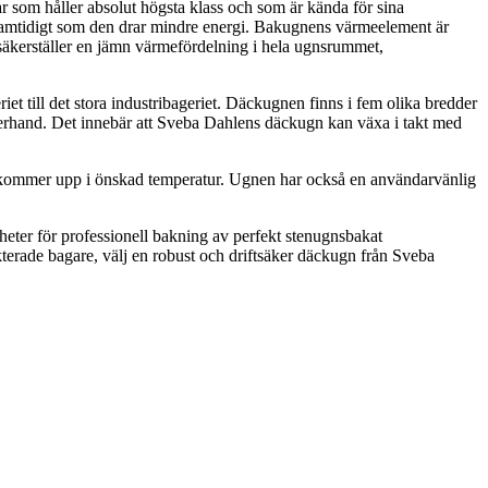
r som håller absolut högsta klass och som är kända för sina
ri samtidigt som den drar mindre energi. Bakugnens värmeelement är
säkerställer en jämn värmefördelning i hela ugnsrummet,
iet till det stora industribageriet. Däckugnen finns i fem olika bredder
fterhand. Det innebär att Sveba Dahlens däckugn kan växa i takt med
t kommer upp i önskad temperatur. Ugnen har också en användarvänlig
gheter för professionell bakning av perfekt stenugnsbakat
terade bagare, välj en robust och driftsäker däckugn från Sveba