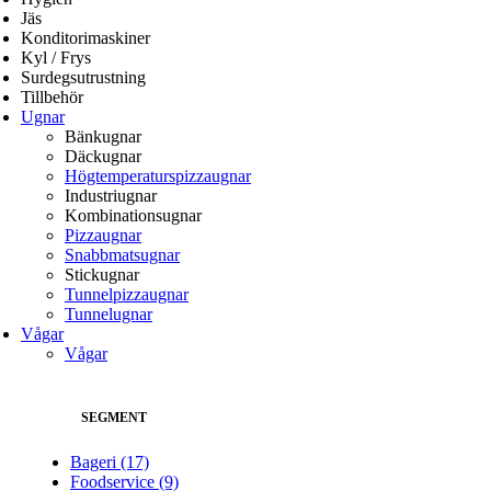
Jäs
Konditorimaskiner
Kyl / Frys
Surdegsutrustning
Tillbehör
Ugnar
Bänkugnar
Däckugnar
Högtemperaturspizzaugnar
Industriugnar
Kombinationsugnar
Pizzaugnar
Snabbmatsugnar
Stickugnar
Tunnelpizzaugnar
Tunnelugnar
Vågar
Vågar
SEGMENT
Bageri
(17)
Foodservice
(9)