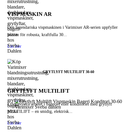
VISPMASKIN AR
Den legendariska vispmaskinen i Varimixer AR-serien uppfyller
kraven för robusta, kraftfulla 30...
Läs mer
GRYTLYFT MULTILIFT 30-60
GRYTLYFT MULTILIFT
Effektivisera arbetet i bageriet eller konditoriet med grytlyft
MULTILIFT – en smidig, elektrisk...
Läs mer