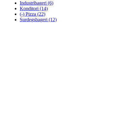
Industribageri
(6)
Konditori
(14)
(-)
Pizza
(22)
Surdegsbageri
(12)