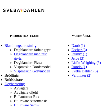
PRODUKTKATEGORI
VARUMÄRKE
Blandningsutrustning
Daub
(1)
Degblandare farbar gryta
Escher
(3)
Degblandare med fast
Italmix
(1)
gryta
Jeros
(3)
Degblandare Pizza
Lidén Weighing
(5)
Vispmaskin Bordsmodell
Rondo
(1)
Vispmaskin Golvmodell
Sveba Dahlen
(6)
Brödlinjer
Varimixer
(2)
Brödskärare
Deghantering
Avvägare
Avvägare oljefri
Bullautomat Rex
Bullrivare Automatisk
Bullrivare Semi-