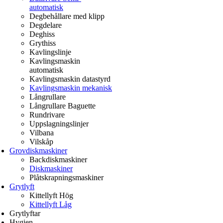
automatisk
Degbehållare med klipp
Degdelare
Deghiss
Grythiss
Kavlingslinje
Kavlingsmaskin
automatisk
Kavlingsmaskin datastyrd
Kavlingsmaskin mekanisk
Långrullare
Långrullare Baguette
Rundrivare
Uppslagningslinjer
Vilbana
Vilskåp
Grovdiskmaskiner
Backdiskmaskiner
Diskmaskiner
Plåtskrapningsmaskiner
Grytlyft
Kittellyft Hög
Kittellyft Låg
Grytlyftar
Hygien